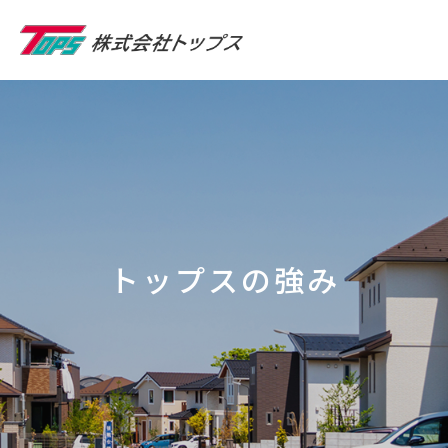
ト
ッ
プ
ス
の
強
み